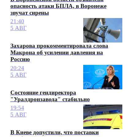
опасность атаки БПЛА, в Воронеже
звучат сирены
21:40
5 АВГ
Захарова прокомментировала слова
Макрона об усилении давления на
Россию
20:24
5 АВГ
Состояние гендиректора
"Уралдронзавода" стабильно
19:54
5 АВГ
В Киеве допустили, что поставки