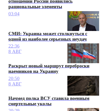
отношении России появились
рациональные элементы
03:04
СМИ: Украина может столкнуться с
одной из наиболее серьезных неудач
22:36
8 АВГ
Раскрыт новый маршрут переброски
наемников на Украину
20:50
8 АВГ
Начмед полка ВСУ ставила военным
смертельные уколы
20:29