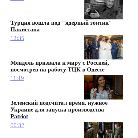
Турция вошла под "ядерный зонтик"
Пакистана
12:35
Мендель призвала к миру с Россией,
посмотрев на работу ТЦК в Одессе
11:19
Зеленский подсчитал время, нужное
Украине для запуска производства
Patriot
00:32