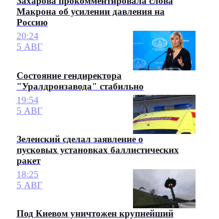
Захарова прокомментировала слова
Макрона об усилении давления на
Россию
20:24
5 АВГ
Состояние гендиректора
"Уралдронзавода" стабильно
19:54
5 АВГ
Зеленский сделал заявление о
пусковых установках баллистических
ракет
18:25
5 АВГ
Под Киевом уничтожен крупнейший