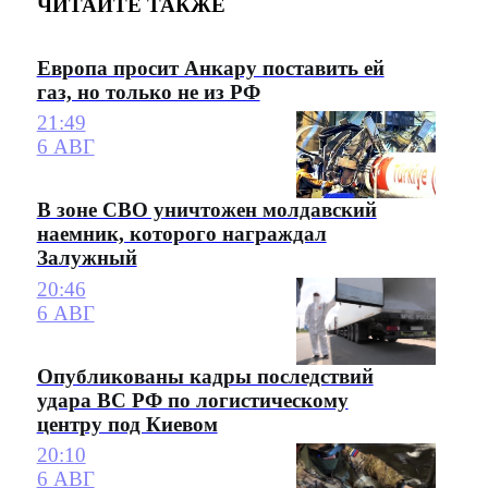
ЧИТАЙТЕ ТАКЖЕ
Европа просит Анкару поставить ей
газ, но только не из РФ
21:49
6 АВГ
В зоне СВО уничтожен молдавский
наемник, которого награждал
Залужный
20:46
6 АВГ
Опубликованы кадры последствий
удара ВС РФ по логистическому
центру под Киевом
20:10
6 АВГ