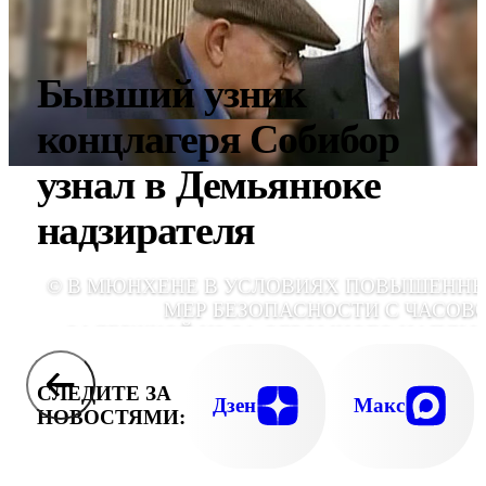
Бывший узник
концлагеря Собибор
узнал в Демьянюке
надзирателя
© В МЮНХЕНЕ В УСЛОВИЯХ ПОВЫШЕНН
МЕР БЕЗОПАСНОСТИ С ЧАСОВ
ЗАДЕРЖКОЙ ИЗ-ЗА ОГРОМНОГО НАПЛЫ
ЛЮДЕЙ НАЧАЛСЯ СУДЕБНЫЙ ПРОЦЕ
ПРОТИВ ПРЕДПОЛАГАЕМОГО НАЦИСТСКО
СЛЕДИТЕ ЗА
ПОСОБНИКА 89-ЛЕТНЕГО ДЖОНА (ИВАН
Дзен
Макс
НОВОСТЯМИ:
ДЕМЬЯНЮ