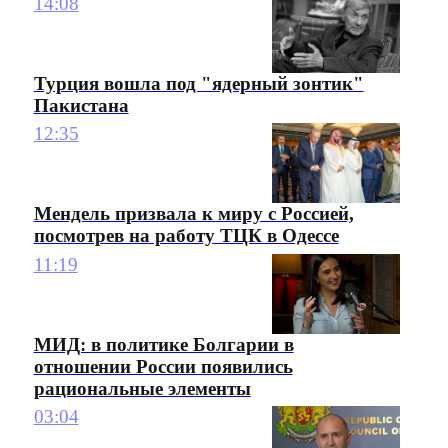
14:08
Турция вошла под "ядерный зонтик"
Пакистана
12:35
Мендель призвала к миру с Россией,
посмотрев на работу ТЦК в Одессе
11:19
МИД: в политике Болгарии в
отношении России появились
рациональные элементы
03:04