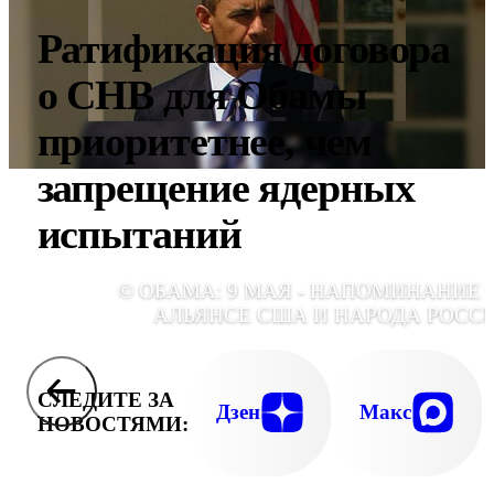
Ратификация договора
о СНВ для Обамы
приоритетнее, чем
запрещение ядерных
испытаний
© ОБАМА: 9 МАЯ - НАПОМИНАНИЕ 
АЛЬЯНСЕ США И НАРОДА РОСС
СЛЕДИТЕ ЗА
Дзен
Макс
НОВОСТЯМИ: