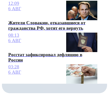
12:09
6 АВГ
Жители Словакии, отказавшиеся от
гражданства РФ, хотят его вернуть
08:13
6 АВГ
Росстат зафиксировал дефляцию в
России
03:28
6 АВГ