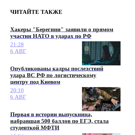
ЧИТАЙТЕ ТАКЖЕ
Хакеры "Берегини" заявили о прямом
участии НАТО в ударах по РФ
21:28
6 АВГ
Опубликованы кадры последствий
удара ВС РФ по логистическому
центру под Киевом
20:10
6 АВГ
Первая в истории выпускница,
набравшая 500 баллов по ЕГЭ, стала
студенткой МФТИ