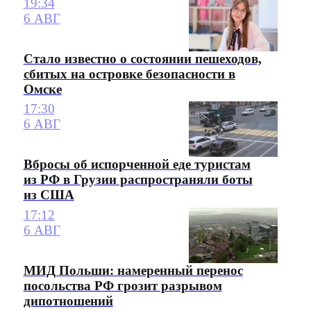
19:34
6 АВГ
Стало известно о состоянии пешеходов,
сбитых на островке безопасности в
Омске
17:30
6 АВГ
Вбросы об испорченной еде туристам
из РФ в Грузии распространяли боты
из США
17:12
6 АВГ
МИД Польши: намеренный перенос
посольства РФ грозит разрывом
дипотношений