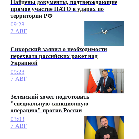
Найдены документы, подтверждающие
прямое участие НАТО в ударах по
территории РФ
09:28
7 АВГ
Сикорский заявил о необходимости
перехвата российских ракет над
Украиной
09:28
7 АВГ
Зеленский хочет подготовить
"специальную санкционную
операцию" против России
03:03
7 АВГ