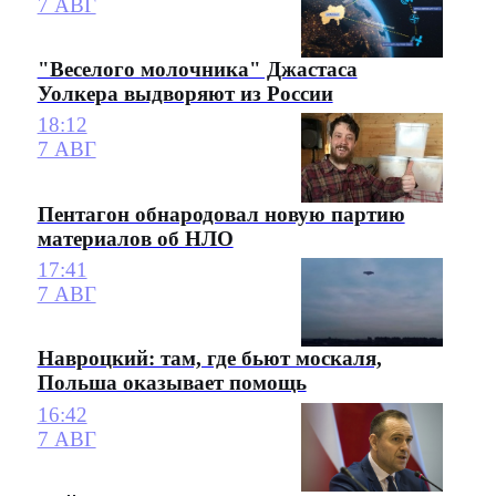
7 АВГ
"Веселого молочника" Джастаса
Уолкера выдворяют из России
18:12
7 АВГ
Пентагон обнародовал новую партию
материалов об НЛО
17:41
7 АВГ
Навроцкий: там, где бьют москаля,
Польша оказывает помощь
16:42
7 АВГ