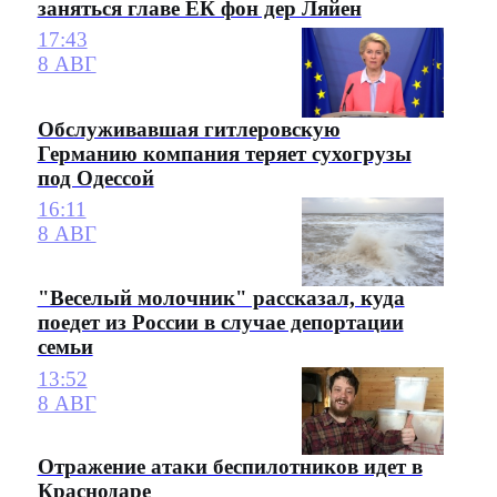
заняться главе ЕК фон дер Ляйен
17:43
8 АВГ
Обслуживавшая гитлеровскую
Германию компания теряет сухогрузы
под Одессой
16:11
8 АВГ
"Веселый молочник" рассказал, куда
поедет из России в случае депортации
семьи
13:52
8 АВГ
Отражение атаки беспилотников идет в
Краснодаре