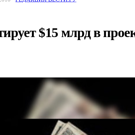
ирует $15 млрд в прое