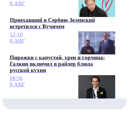
8 АВГ
Приехавший в Сербию Зеленский
встретился с Вучичем
12:10
8 АВГ
Пирожки с капустой, хрен и горчица:
Галкин включил в райдер блюда
русской кухни
08:56
8 АВГ