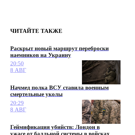
ЧИТАЙТЕ ТАКЖЕ
Раскрыт новый маршрут переброски
наемников на Украину
20:50
8 АВГ
Начмед полка ВСУ ставила военным
смертельные уколы
20:29
8 АВГ
Геймификация убийств: Лондон в
ужасе от балльной системы в войсках