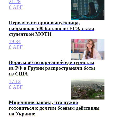
21:28
6 АВГ
Первая в истории выпускница,
набравшая 500 баллов по ЕГЭ, стала
студенткой МФТИ
19:34
6 АВГ
Вбросы об испорченной еде туристам
из РФ в Грузии распространяли боты
из США
17:12
6 АВГ
Мирошник заявил, что нужно
готовиться к долгим боевым действиям
на Украине