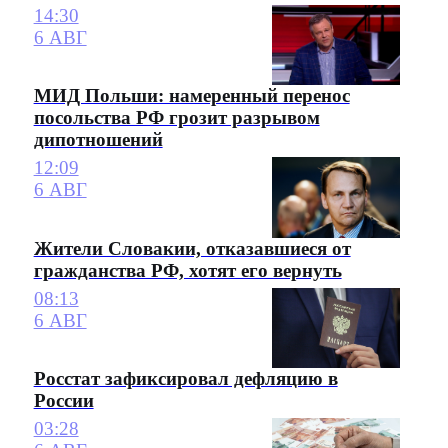
14:30
6 АВГ
МИД Польши: намеренный перенос
посольства РФ грозит разрывом
дипотношений
12:09
6 АВГ
Жители Словакии, отказавшиеся от
гражданства РФ, хотят его вернуть
08:13
6 АВГ
Росстат зафиксировал дефляцию в
России
03:28