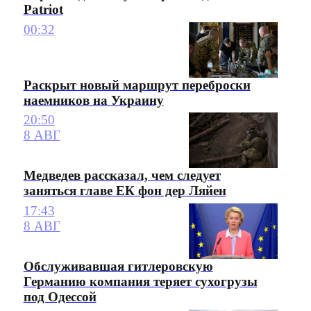
Patriot
00:32
Раскрыт новый маршрут переброски
наемников на Украину
20:50
8 АВГ
Медведев рассказал, чем следует
заняться главе ЕК фон дер Ляйен
17:43
8 АВГ
Обслуживавшая гитлеровскую
Германию компания теряет сухогрузы
под Одессой