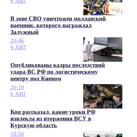
6 АВГ
В зоне СВО уничтожен молдавский
наемник, которого награждал
Залужный
20:46
6 АВГ
Опубликованы кадры последствий
удара ВС РФ по логистическому
центру под Киевом
20:10
6 АВГ
Коц рассказал, какие уроки РФ
извлекла из вторжения ВСУ в
Курскую область
18:56