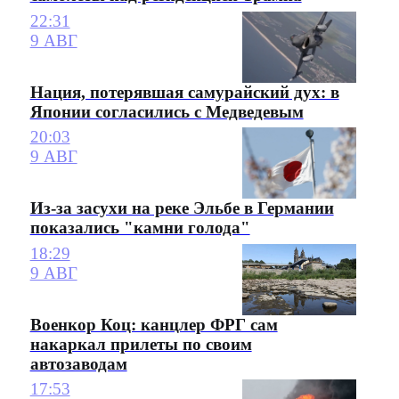
22:31
9 АВГ
Нация, потерявшая самурайский дух: в
Японии согласились с Медведевым
20:03
9 АВГ
Из-за засухи на реке Эльбе в Германии
показались "камни голода"
18:29
9 АВГ
Военкор Коц: канцлер ФРГ сам
накаркал прилеты по своим
автозаводам
17:53