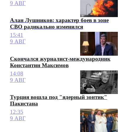
9 АВГ
Алан Лушников: характер боев в зоне
СВО радикально изменился
15:41
9 АВГ
Скончался журналист-международник
Константин Максимов
14:08
9 АВГ
Турция вошла под "ядерный зонтик"
Пакистана
12:35
9 АВГ