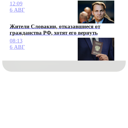
12:09
6 АВГ
Жители Словакии, отказавшиеся от
гражданства РФ, хотят его вернуть
08:13
6 АВГ