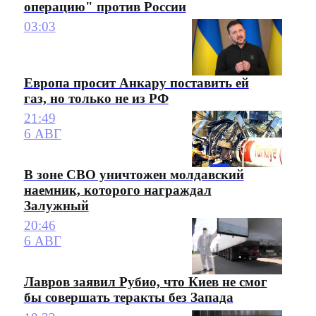
операцию" против России
03:03
Европа просит Анкару поставить ей
газ, но только не из РФ
21:49
6 АВГ
В зоне СВО уничтожен молдавский
наемник, которого награждал
Залужный
20:46
6 АВГ
Лавров заявил Рубио, что Киев не смог
бы совершать теракты без Запада