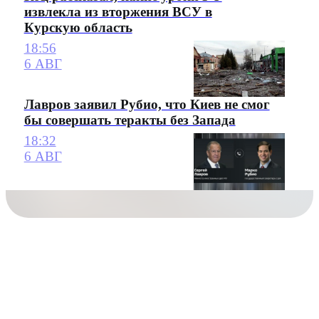
извлекла из вторжения ВСУ в
Курскую область
18:56
6 АВГ
Лавров заявил Рубио, что Киев не смог
бы совершать теракты без Запада
18:32
6 АВГ