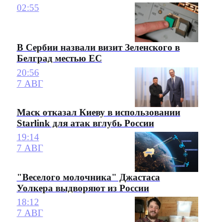
02:55
В Сербии назвали визит Зеленского в
Белград местью ЕС
20:56
7 АВГ
Маск отказал Киеву в использовании
Starlink для атак вглубь России
19:14
7 АВГ
"Веселого молочника" Джастаса
Уолкера выдворяют из России
18:12
7 АВГ