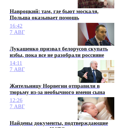
Навроцкий: там, где бьют москаля,
Польша оказывает помощь
16:42
7 АВГ
Лукашенко призвал белорусов скупать
избы, пока все не разобрали россияне
14:11
7 АВГ
Жительницу Норвегии отправили в
тюрьму из-за необычного имени сына
12:26
7 АВГ
Найдены документы, подтверждающие