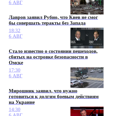
6 АВГ
Лавров заявил Рубио, что Киев не смог
бы совершать теракты без Запада
18:32
6 АВГ
Стало известно о состоянии пешеходов,
сбитых на островке безопасности в
Омске
17:30
6 АВГ
Мирошник заявил, что нужно
готовиться к долгим боевым действиям
на Украине
14:30
6 АВГ