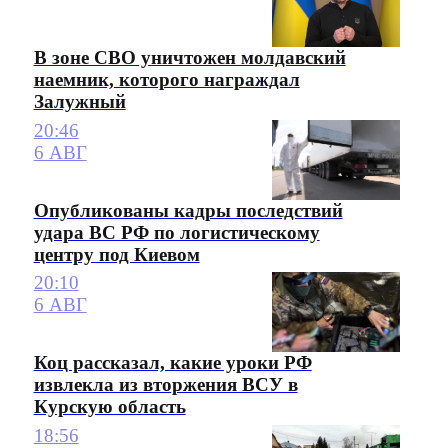
В зоне СВО уничтожен молдавский
наемник, которого награждал
Залужный
20:46
6 АВГ
Опубликованы кадры последствий
удара ВС РФ по логистическому
центру под Киевом
20:10
6 АВГ
Коц рассказал, какие уроки РФ
извлекла из вторжения ВСУ в
Курскую область
18:56