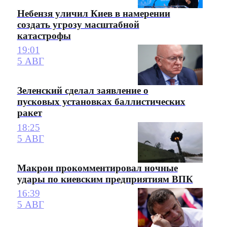
Небензя уличил Киев в намерении
создать угрозу масштабной
катастрофы
19:01
5 АВГ
Зеленский сделал заявление о
пусковых установках баллистических
ракет
18:25
5 АВГ
Макрон прокомментировал ночные
удары по киевским предприятиям ВПК
16:39
5 АВГ