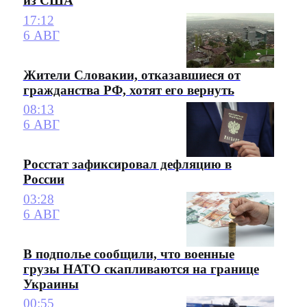
из США
17:12
6 АВГ
Жители Словакии, отказавшиеся от
гражданства РФ, хотят его вернуть
08:13
6 АВГ
Росстат зафиксировал дефляцию в
России
03:28
6 АВГ
В подполье сообщили, что военные
грузы НАТО скапливаются на границе
Украины
00:55