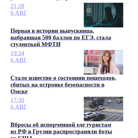
21:28
6 АВГ
Первая в истории выпускница,
набравшая 500 баллов по ЕГЭ, стала
студенткой МФТИ
19:34
6 АВГ
Стало известно о состоянии пешеходов,
сбитых на островке безопасности в
Омске
17:30
6 АВГ
Вбросы об испорченной еде туристам
из РФ в Грузии распространяли боты