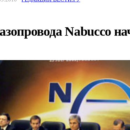
азопровода Nabucco нач