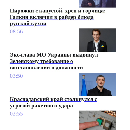
Пирожки с капустой, хрен и горчица:
Галкин включил в райдер блюда
русской кухни
08:56
Экс-глава МО Украины выдвинул
Зеленскому требование о
восстановлении в должности
03:50
Краснодарский край столкнулся с
угрозой ракетного удара
02:55