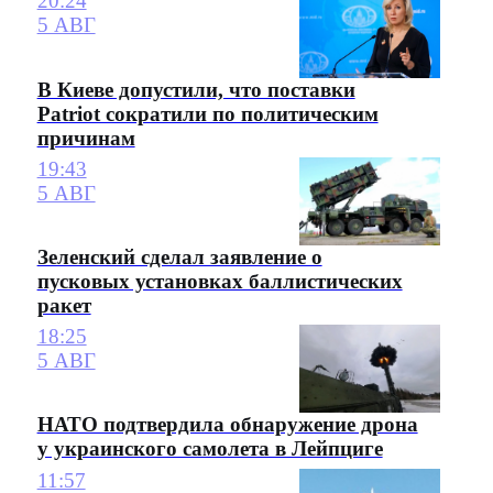
20:24
5 АВГ
В Киеве допустили, что поставки
Patriot сократили по политическим
причинам
19:43
5 АВГ
Зеленский сделал заявление о
пусковых установках баллистических
ракет
18:25
5 АВГ
НАТО подтвердила обнаружение дрона
у украинского самолета в Лейпциге
11:57