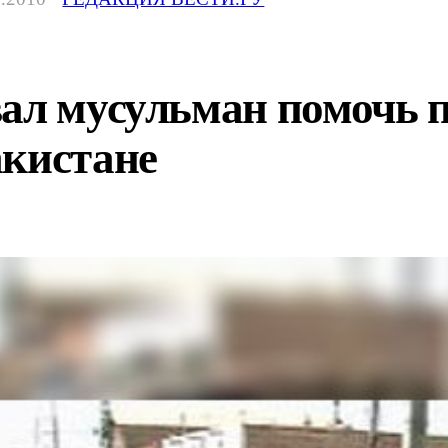
вал мусульман помочь 
акистане