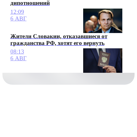
дипотношений
12:09
6 АВГ
Жители Словакии, отказавшиеся от
гражданства РФ, хотят его вернуть
08:13
6 АВГ