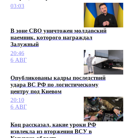
03:03
В зоне СВО уничтожен молдавский
наемник, которого награждал
Залужный
20:46
6 АВГ
Опубликованы кадры последствий
удара ВС РФ по логистическому
центру под Киевом
20:10
6 АВГ
Коц рассказал, какие уроки РФ
извлекла из вторжения ВСУ в