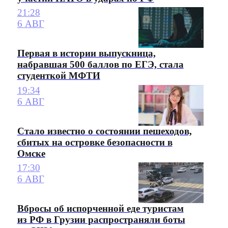
21:28
6 АВГ
Первая в истории выпускница,
набравшая 500 баллов по ЕГЭ, стала
студенткой МФТИ
19:34
6 АВГ
Стало известно о состоянии пешеходов,
сбитых на островке безопасности в
Омске
17:30
6 АВГ
Вбросы об испорченной еде туристам
из РФ в Грузии распространяли боты