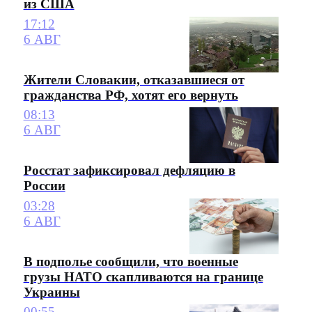
из США
17:12
6 АВГ
Жители Словакии, отказавшиеся от
гражданства РФ, хотят его вернуть
08:13
6 АВГ
Росстат зафиксировал дефляцию в
России
03:28
6 АВГ
В подполье сообщили, что военные
грузы НАТО скапливаются на границе
Украины
00:55