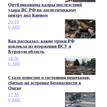
Опубликованы кадры последствий
удара ВС РФ по логистическому
центру под Киевом
20:10
6 АВГ
Коц рассказал, какие уроки РФ
извлекла из вторжения ВСУ в
Курскую область
18:56
6 АВГ
Стало известно о состоянии пешеходов,
сбитых на островке безопасности в
Омске
17:30
6 АВГ