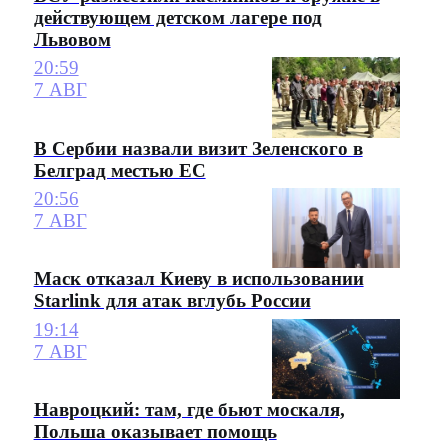
действующем детском лагере под
Львовом
20:59
7 АВГ
В Сербии назвали визит Зеленского в
Белград местью ЕС
20:56
7 АВГ
Маск отказал Киеву в использовании
Starlink для атак вглубь России
19:14
7 АВГ
Навроцкий: там, где бьют москаля,
Польша оказывает помощь