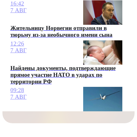
16:42
7 АВГ
Жительницу Норвегии отправили в
тюрьму из-за необычного имени сына
12:26
7 АВГ
Найдены документы, подтверждающие
прямое участие НАТО в ударах по
территории РФ
09:28
7 АВГ