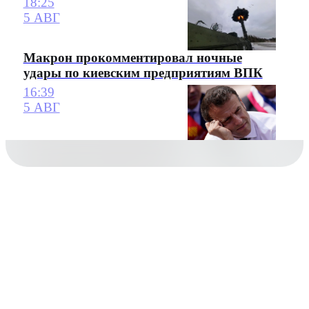
18:25
5 АВГ
Макрон прокомментировал ночные
удары по киевским предприятиям ВПК
16:39
5 АВГ