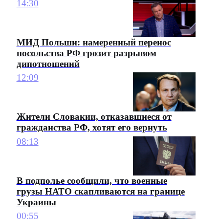
14:30
МИД Польши: намеренный перенос
посольства РФ грозит разрывом
дипотношений
12:09
Жители Словакии, отказавшиеся от
гражданства РФ, хотят его вернуть
08:13
В подполье сообщили, что военные
грузы НАТО скапливаются на границе
Украины
00:55