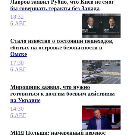
Лавров заявил Рубио, что Киев не смог
бы совершать теракты без Запада
18:32
6 АВГ
Стало известно о состоянии пешеходов,
сбитых на островке безопасности в
Омске
17:30
6 АВГ
Мирошник заявил, что нужно
готовиться к долгим боевым действиям
на Украине
14:30
6 АВГ
МИД Польши: намеренный перенос