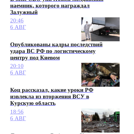
наемник, которого награждал
Залужный
20:46
6 АВГ
Опубликованы кадры последствий
удара ВС РФ по логистическому
центру под Киевом
20:10
6 АВГ
Коц рассказал, какие уроки РФ
извлекла из вторжения ВСУ в
Курскую область
18:56
6 АВГ