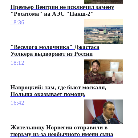
Премьер Венгрии не исключил замену
"Росатома" на АЭС "Пакш-2"
18:36
"Веселого молочника" Джастаса
Уолкера выдворяют из России
18:12
Навроцкий: там, где бьют москаля,
Польша оказывает помощь
16:42
Жительницу Норвегии отправили в
тюрьму из-за необычного имени сына