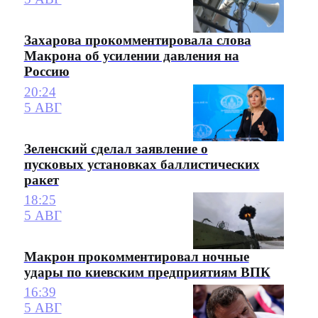
Захарова прокомментировала слова
Макрона об усилении давления на
Россию
20:24
5 АВГ
Зеленский сделал заявление о
пусковых установках баллистических
ракет
18:25
5 АВГ
Макрон прокомментировал ночные
удары по киевским предприятиям ВПК
16:39
5 АВГ