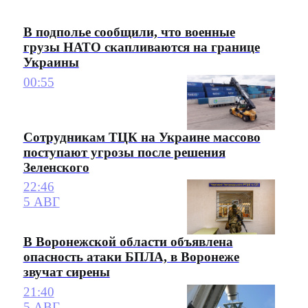
В подполье сообщили, что военные
грузы НАТО скапливаются на границе
Украины
00:55
Сотрудникам ТЦК на Украине массово
поступают угрозы после решения
Зеленского
22:46
5 АВГ
В Воронежской области объявлена
опасность атаки БПЛА, в Воронеже
звучат сирены
21:40
5 АВГ