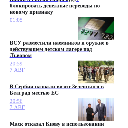
блокировать денежные переводы по
новому признаку
01:05
ВСУ разместили наемников и оружие в
действующем детском лагере под
Львовом
20:59
7 АВГ
В Сербии назвали визит Зеленского в
Белград местью ЕС
20:56
7 АВГ
Маск отказал Киеву в использовании