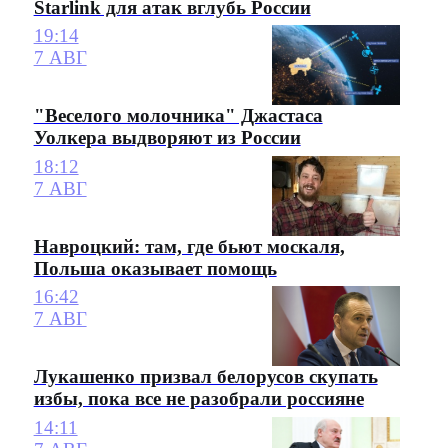
Starlink для атак вглубь России
19:14
7 АВГ
"Веселого молочника" Джастаса
Уолкера выдворяют из России
18:12
7 АВГ
Навроцкий: там, где бьют москаля,
Польша оказывает помощь
16:42
7 АВГ
Лукашенко призвал белорусов скупать
избы, пока все не разобрали россияне
14:11