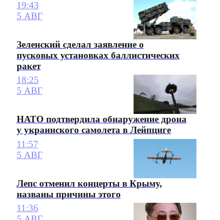
19:43
5 АВГ
Зеленский сделал заявление о
пусковых установках баллистических
ракет
18:25
5 АВГ
НАТО подтвердила обнаружение дрона
у украинского самолета в Лейпциге
11:57
5 АВГ
Лепс отменил концерты в Крыму,
названы причины этого
11:36
5 АВГ