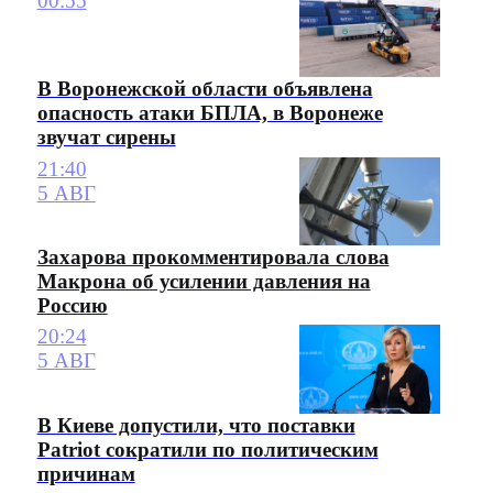
00:55
В Воронежской области объявлена
опасность атаки БПЛА, в Воронеже
звучат сирены
21:40
5 АВГ
Захарова прокомментировала слова
Макрона об усилении давления на
Россию
20:24
5 АВГ
В Киеве допустили, что поставки
Patriot сократили по политическим
причинам