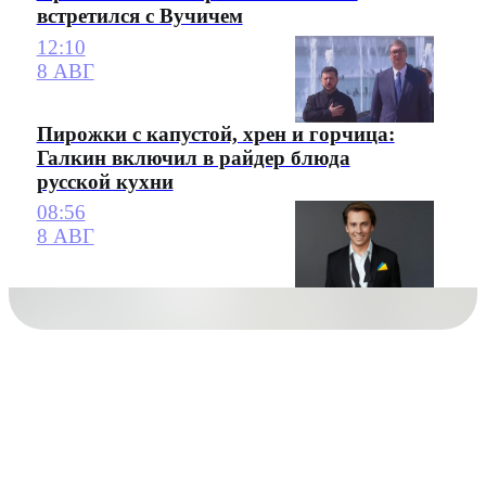
встретился с Вучичем
12:10
8 АВГ
Пирожки с капустой, хрен и горчица:
Галкин включил в райдер блюда
русской кухни
08:56
8 АВГ