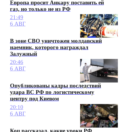
Европа просит Анкару поставить ей
газ, но только не из РФ
21:49
6 АВГ
В зоне СВО уничтожен молдавский
наемник, которого награждал
Залужный
20:46
6 АВГ
Опубликованы кадры последствий
удара ВС РФ по логистическому
центру под Киевом
20:10
6 АВГ
Коц рассказал, какие уроки РФ