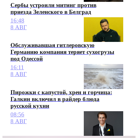
Сербы устроили митинг против
приезда Зеленского в Белград
16:48
8 АВГ
Обслуживавшая гитлеровскую
Германию компания теряет сухогрузы
под Одессой
16:11
8 АВГ
Пирожки с капустой, хрен и горчица:
Галкин включил в райдер блюда
русской кухни
08:56
8 АВГ