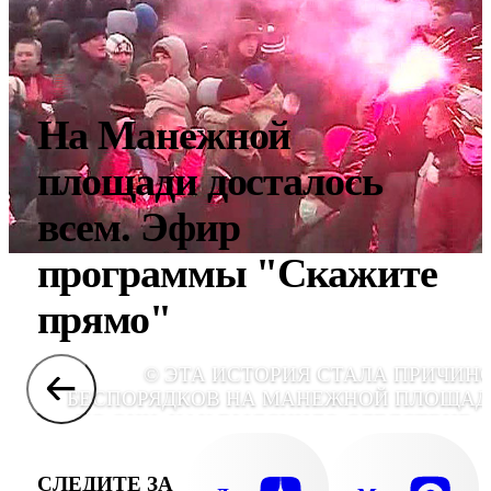
На Манежной
площади досталось
всем. Эфир
программы "Скажите
прямо"
© ЭТА ИСТОРИЯ СТАЛА ПРИЧИН
БЕСПОРЯДКОВ НА МАНЕЖНОЙ ПЛОЩАД
НО ОНИ, КАК ВЫЯСНИЛО СЛЕДСТВИЕ, 
БЫЛИ СТИХИЙНЫМИ. НАСТРОЕНИ
МОЛОДЕЖИ ВОСПОЛЬЗОВАЛИ
СЛЕДИТЕ ЗА