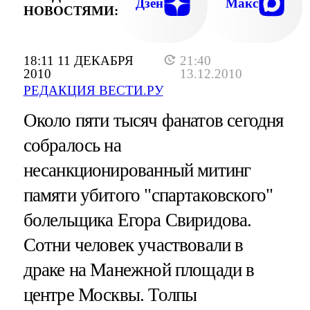
НАЦИОНАЛИСТЫ. ПЯТЕР
Дзен
Макс
НОВОСТЯМИ:
ПОДСТРЕКАТЕЛЯМ ПРЕДЪЯВЯТ ОБВИНЕН
УЖЕ В БЛИЖАЙШИЕ ДН
18:11 11 ДЕКАБРЯ
21:40
2010
13.12.2010
РЕДАКЦИЯ ВЕСТИ.РУ
Около пяти тысяч фанатов сегодня
собралось на
несанкционированный митинг
памяти убитого "спартаковского"
болельщика Егора Свиридова.
Сотни человек участвовали в
драке на Манежной площади в
центре Москвы. Толпы