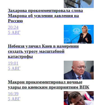
Захарова прокомментировала слова
Макрона об усилении давления на
Россию
20:24
5 АВГ
Небензя уличил Киев в намерении
создать угрозу масштабной
катастрофы
19:01
5 АВГ
Макрон прокомментировал ночные
удары по киевским предприятиям ВПК
16:39
5 АВГ