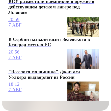
ВСУ разместили наемников и оружие в
действующем детском лагере под
Львовом
20:59
7 АВГ
В Сербии назвали визит Зеленского в
Белград местью ЕС
20:56
7 АВГ
"Веселого молочника" Джастаса
Уолкера выдворяют из России
18:12
7 АВГ