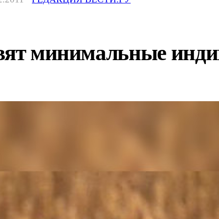
овят минимальные инди