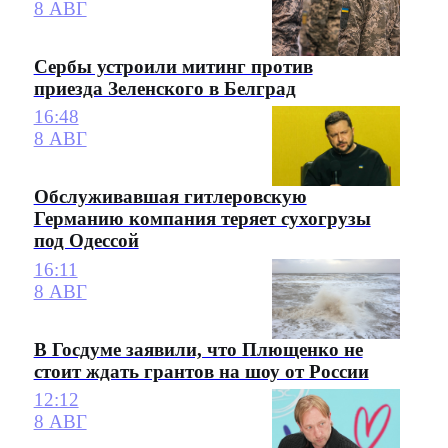
8 АВГ
Сербы устроили митинг против
приезда Зеленского в Белград
16:48
8 АВГ
Обслуживавшая гитлеровскую
Германию компания теряет сухогрузы
под Одессой
16:11
8 АВГ
В Госдуме заявили, что Плющенко не
стоит ждать грантов на шоу от России
12:12
8 АВГ