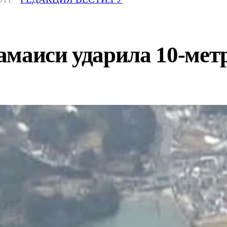
амаиси ударила 10-мет