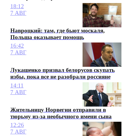
18:12
7 АВГ
Навроцкий: там, где бьют москаля,
Польша оказывает помощь
16:42
7 АВГ
Лукашенко призвал белорусов скупать
избы, пока все не разобрали россияне
14:11
7 АВГ
Жительницу Норвегии отправили в
тюрьму из-за необычного имени сына
12:26
7 АВГ