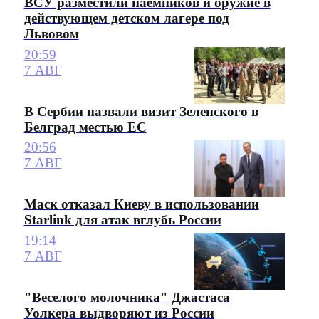
ВСУ разместили наемников и оружие в
действующем детском лагере под
Львовом
20:59
7 АВГ
В Сербии назвали визит Зеленского в
Белград местью ЕС
20:56
7 АВГ
Маск отказал Киеву в использовании
Starlink для атак вглубь России
19:14
7 АВГ
"Веселого молочника" Джастаса
Уолкера выдворяют из России