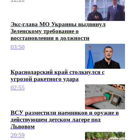
Экс-глава МО Украины выдвинул
Зеленскому требование о
восстановлении в должности
03:50
Краснодарский край столкнулся с
угрозой ракетного удара
02:55
ВСУ разместили наемников и оружие в
действующем детском лагере под
Львовом
20:59