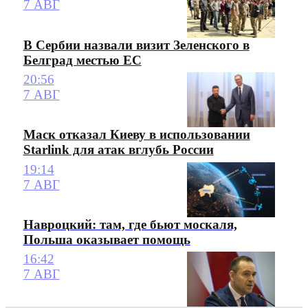
7 АВГ
В Сербии назвали визит Зеленского в
Белград местью ЕС
20:56
7 АВГ
Маск отказал Киеву в использовании
Starlink для атак вглубь России
19:14
7 АВГ
Навроцкий: там, где бьют москаля,
Польша оказывает помощь
16:42
7 АВГ