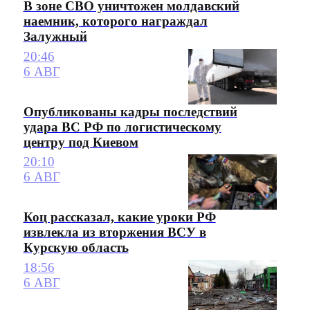
В зоне СВО уничтожен молдавский
наемник, которого награждал
Залужный
20:46
6 АВГ
Опубликованы кадры последствий
удара ВС РФ по логистическому
центру под Киевом
20:10
6 АВГ
Коц рассказал, какие уроки РФ
извлекла из вторжения ВСУ в
Курскую область
18:56
6 АВГ