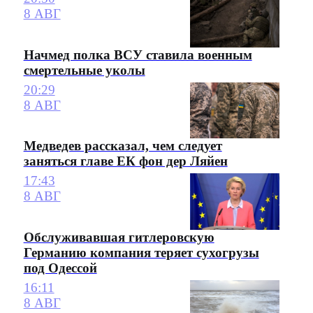
8 АВГ
Начмед полка ВСУ ставила военным
смертельные уколы
20:29
8 АВГ
Медведев рассказал, чем следует
заняться главе ЕК фон дер Ляйен
17:43
8 АВГ
Обслуживавшая гитлеровскую
Германию компания теряет сухогрузы
под Одессой
16:11
8 АВГ