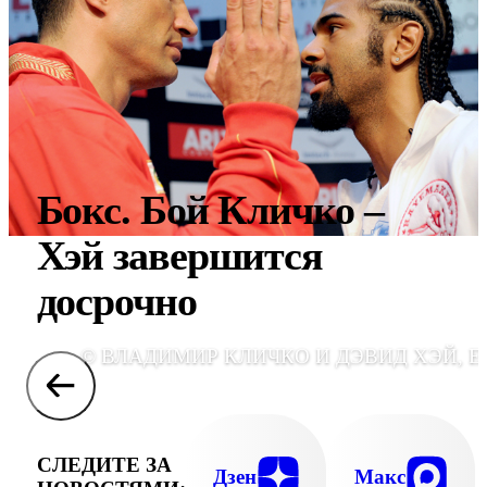
Бокс. Бой Кличко –
Хэй завершится
досрочно
© ВЛАДИМИР КЛИЧКО И ДЭВИД ХЭЙ, E
СЛЕДИТЕ ЗА
Дзен
Макс