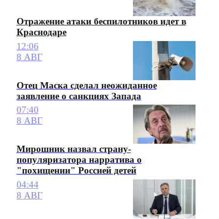
Отражение атаки беспилотников идет в
Краснодаре
12:06
8 АВГ
Отец Маска сделал неожиданное
заявление о санкциях Запада
07:40
8 АВГ
Мирошник назвал страну-
популяризатора нарратива о
"похищении" Россией детей
04:44
8 АВГ