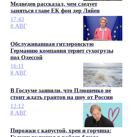
Медведев рассказал, чем следует
заняться главе ЕК фон дер Ляйен
17:43
8 АВГ
Обслуживавшая гитлеровскую
Германию компания теряет сухогрузы
под Одессой
16:11
8 АВГ
В Госдуме заявили, что Плющенко не
стоит ждать грантов на шоу от России
12:12
8 АВГ
Пирожки с капустой, хрен и горчица: