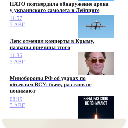
НАТО подтвердила обнаружение дрона
у украинского самолета в Лейпциге
11:57
5 АВГ
Лепс отменил концерты в Крыму,
названы причины этого
11:36
5 АВГ
Минобороны РФ об ударах по
объектам ВСУ: бьем, раз слов не
понимают
08:19
5 АВГ