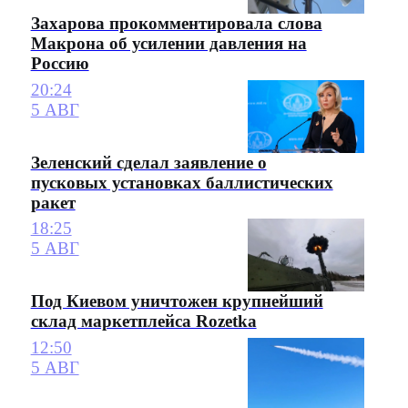
Захарова прокомментировала слова
Макрона об усилении давления на
Россию
20:24
5 АВГ
Зеленский сделал заявление о
пусковых установках баллистических
ракет
18:25
5 АВГ
Под Киевом уничтожен крупнейший
склад маркетплейса Rozetka
12:50
5 АВГ